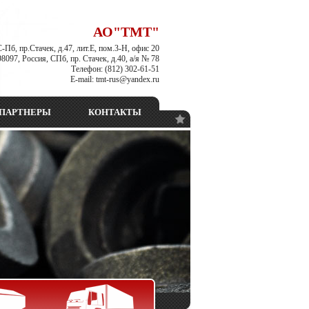
АО"ТМТ"
С-Пб, пр.Стачек, д.47, лит.Е, пом.3-Н, офис 20
8097, Россия, СПб, пр. Стачек, д.40, а/я № 78
Телефон: (812) 302-61-51
E-mail: tmt-rus@yandex.ru
ПАРТНЕРЫ
КОНТАКТЫ